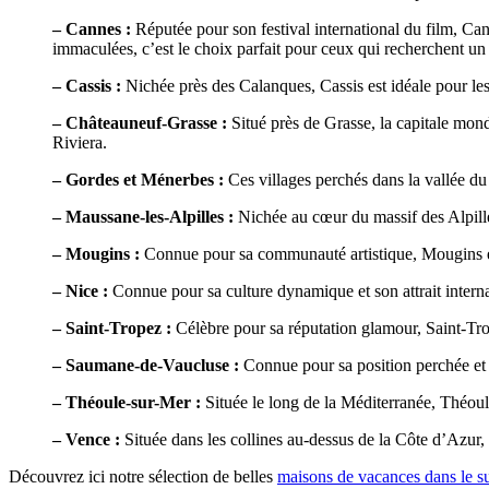
– Cannes :
Réputée pour son festival international du film, Ca
immaculées, c’est le choix parfait pour ceux qui recherchent un 
– Cassis :
Nichée près des Calanques, Cassis est idéale pour le
– Châteauneuf-Grasse :
Situé près de Grasse, la capitale mon
Riviera.
– Gordes et Ménerbes :
Ces villages perchés dans la vallée d
– Maussane-les-Alpilles :
Nichée au cœur du massif des Alpille
– Mougins :
Connue pour sa communauté artistique, Mougins est
– Nice :
Connue pour sa culture dynamique et son attrait internat
– Saint-Tropez :
Célèbre pour sa réputation glamour, Saint-Trop
– Saumane-de-Vaucluse :
Connue pour sa position perchée et 
– Théoule-sur-Mer :
Située le long de la Méditerranée, Théoul
– Vence :
Située dans les collines au-dessus de la Côte d’Azur, 
Découvrez ici notre sélection de belles
maisons de vacances dans le s