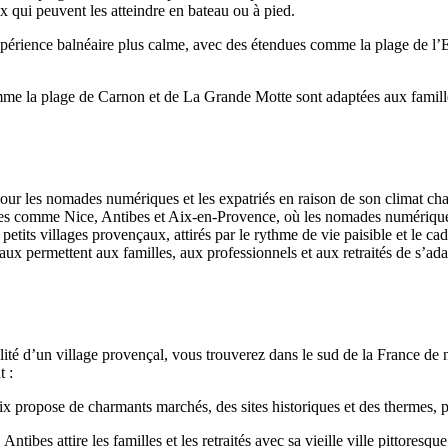
 qui peuvent les atteindre en bateau ou à pied.
érience balnéaire plus calme, avec des étendues comme la plage de l’E
mme la plage de Carnon et de La Grande Motte sont adaptées aux famille
our les nomades numériques et les expatriés en raison de son climat cha
es comme Nice, Antibes et Aix-en-Provence, où les nomades numériques e
petits villages provençaux, attirés par le rythme de vie paisible et le c
ux permettent aux familles, aux professionnels et aux retraités de s’ada
llité d’un village provençal, vous trouverez dans le sud de la France de
t :
x propose de charmants marchés, des sites historiques et des thermes, parf
tibes attire les familles et les retraités avec sa vieille ville pittoresq