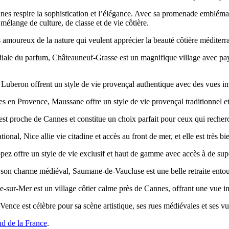
nnes respire la sophistication et l’élégance. Avec sa promenade embléma
mélange de culture, de classe et de vie côtière.
s amoureux de la nature qui veulent apprécier la beauté côtière méditer
diale du parfum, Châteauneuf-Grasse est un magnifique village avec paysa
u Luberon offrent un style de vie provençal authentique avec des vues i
s en Provence, Maussane offre un style de vie provençal traditionnel et
 proche de Cannes et constitue un choix parfait pour ceux qui recherch
ional, Nice allie vie citadine et accès au front de mer, et elle est très
ez offre un style de vie exclusif et haut de gamme avec accès à de supe
son charme médiéval, Saumane-de-Vaucluse est une belle retraite entour
e-sur-Mer est un village côtier calme près de Cannes, offrant une vue i
Vence est célèbre pour sa scène artistique, ses rues médiévales et ses 
ud de la France
.