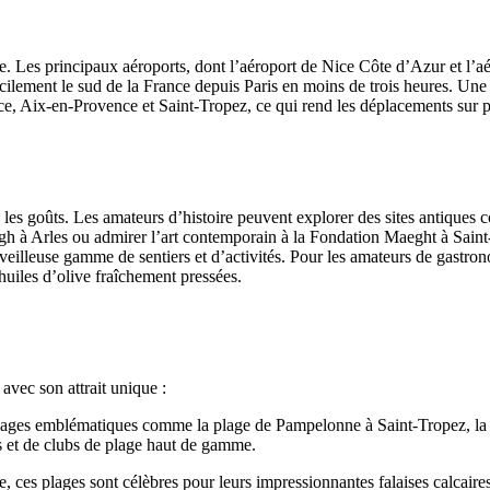
e. Les principaux aéroports, dont l’aéroport de Nice Côte d’Azur et l’a
lement le sud de la France depuis Paris en moins de trois heures. Une f
, Aix-en-Provence et Saint-Tropez, ce qui rend les déplacements sur pl
s les goûts. Les amateurs d’histoire peuvent explorer des sites antique
h à Arles ou admirer l’art contemporain à la Fondation Maeght à Saint-Pa
lleuse gamme de sentiers et d’activités. Pour les amateurs de gastronom
huiles d’olive fraîchement pressées.
avec son attrait unique :
lages emblématiques comme la plage de Pampelonne à Saint-Tropez, la 
s et de clubs de plage haut de gamme.
 ces plages sont célèbres pour leurs impressionnantes falaises calcaires