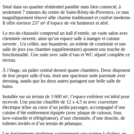
Situé dans un quartier résidentiel paisible mais bien connecté, à
seulement 7 minutes du centre de Saint-Rémy-de-Provence, ce mas
magnifiquement rénové allie charme traditionnel et confort moderne.
Il offre environ 237 m² d’espace de vie lumineux et aéré.
Le rez-de-chaussée comprend un hall d’entrée, un vaste salon avec
cheminée ouverte, ainsi qu’un espace salle à manger et cuisine
ouverte . Un cellier, une buanderie, un toilette de courtoisie et une
salle de jeux (ou chambre supplémentaire) ajoutent une touche de
fonctionnalité. Une suite avec salle d’eau et WC séparé complète ce
niveau.
À l’étage, un palier central dessert quatre chambres. Deux disposent
de leur propre salle d’eau, dont une spacieuse suite parentale avec
dressing, tandis que les deux autres partagent une belle salle de
bains.
Installée sur un terrain de 3 600 m², l’espace extérieur est idéal pour
recevoir. Une piscine chauffée de 12 x 4,5 m avec couverture
électrique trône au cœur d’un jardin paysager, accompagné d’une
cuisine d’été entièrement équipée (avec plaque de cuisson, four,
lave-vaisselle et réfrigérateur), d’une cheminée, d’une douche, de
toilettes invités et d’un terrain de pétanque.
Les équipements modernes comprennent une pompe à chaleur, un